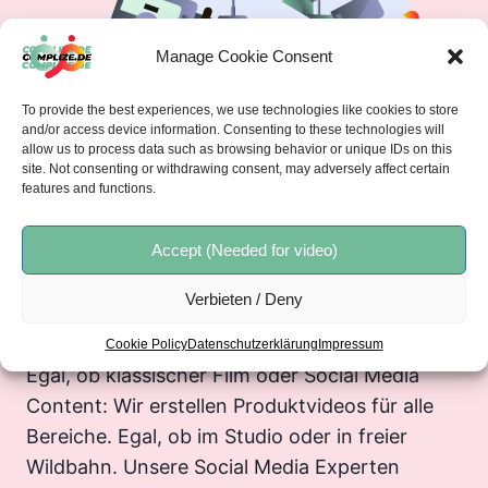
Manage Cookie Consent
To provide the best experiences, we use technologies like cookies to store
and/or access device information. Consenting to these technologies will
allow us to process data such as browsing behavior or unique IDs on this
site. Not consenting or withdrawing consent, may adversely affect certain
features and functions.
im fokus
PRODUKTVIDEO
Accept (Needed for video)
ERSTELLEN
Verbieten / Deny
LASSEN
Cookie Policy
Datenschutzerklärung
Impressum
Egal, ob klassischer Film oder Social Media
Content: Wir erstellen Produktvideos für alle
Bereiche. Egal, ob im Studio oder in freier
Wildbahn. Unsere Social Media Experten