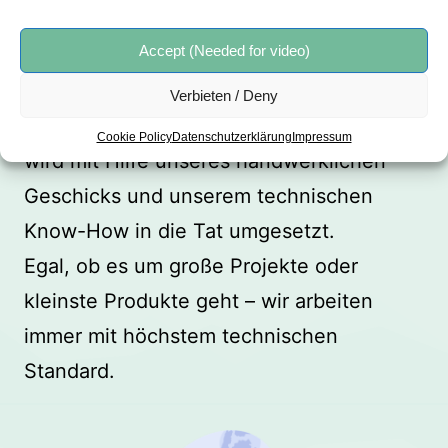
2. Produktion
Accept (Needed for video)
Aus Theorie wird Praxis.
Was in der Planungsphase entworfen
Verbieten / Deny
wurde, bekommt nun Hand und Fuß und
Cookie Policy
Datenschutzerklärung
Impressum
wird mit Hilfe unseres handwerklichen
Geschicks und unserem technischen
Know-How in die Tat umgesetzt.
Egal, ob es um große Projekte oder
kleinste Produkte geht – wir arbeiten
immer mit höchstem technischen
Standard.