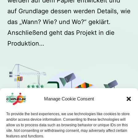
werden auf dem Papier entwickelt und
auf Grundlage dessen werden Details, wie
das „Wann? Wie? und Wo?“ geklärt.
Anschließend geht das Projekt in die
Produktion…
Manage Cookie Consent
To provide the best experiences, we use technologies like cookies to store
and/or access device information. Consenting to these technologies will
allow us to process data such as browsing behavior or unique IDs on this
site. Not consenting or withdrawing consent, may adversely affect certain
features and functions.